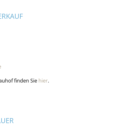
ERKAUF
e
auhof finden Sie
hier
.
AUER