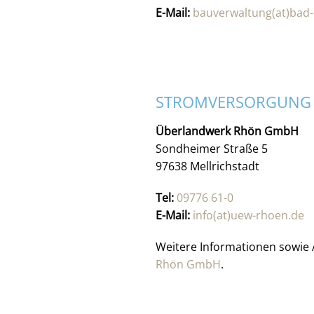
E-Mail:
bauverwaltung(at)bad
STROMVERSORGUNG
Überlandwerk Rhön GmbH
Sondheimer Straße 5
97638 Mellrichstadt
Tel:
09776 61-0
E-Mail:
info(at)uew-rhoen.de
Weitere Informationen sowie 
Rhön GmbH
.