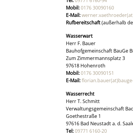
Tel:
09771 6160-94
Mobil:
0176 30090160
E-Mail:
werner.vaethroeder(at
Rufbereitschaft
(außerhalb d
Wasserwart
Herr F. Bauer
Bauhofgemeinschaft BauGe B
Zum Zimmermannsplatz 3
97618 Hohenroth
Mobil:
0176 30090151
E-Mail:
florian.bauer(at)bauge
Wasserrecht
Herr T. Schmitt
Verwaltungsgemeinschaft Bad 
Goethestraße 1
97616 Bad Neustadt a. d. Saal
Tel:
09771 6160-20