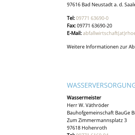
97616 Bad Neustadt a. d. Saal
Tel:
09771 63690-0
Fax:
09771 63690-20
E-Mail:
abfallwirtschaft(at)rho
Weitere Informationen zur Abf
WASSERVERSORGUN
Wassermeister
Herr W. Väthröder
Bauhofgemeinschaft BauGe B
Zum Zimmermannsplatz 3
97618 Hohenroth