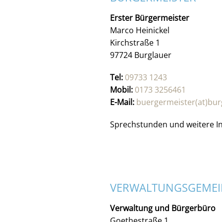
Erster Bürgermeister
Marco Heinickel
Kirchstraße 1
97724 Burglauer
Tel:
09733 1243
Mobil:
0173 3256461
E-Mail:
buergermeister(at)bur
Sprechstunden und weitere I
VERWALTUNGSGEMEIN
Verwaltung und Bürgerbüro
Goethestraße 1