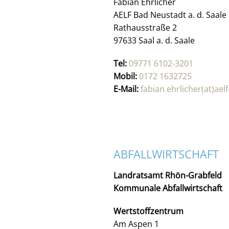
Fabian Ehrlicher
AELF Bad Neustadt a. d. Saale
Rathausstraße 2
97633 Saal a. d. Saale
Tel:
09771 6102-3201
Mobil:
0172 1632725
E-Mail:
fabian.ehrlicher(at)ael
ABFALLWIRTSCHAFT
Landratsamt Rhön-Grabfeld
Kommunale Abfallwirtschaft
Wertstoffzentrum
Am Aspen 1