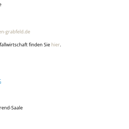
e
en-grabfeld.de
allwirtschaft finden Sie
hier
.
G
rend-Saale